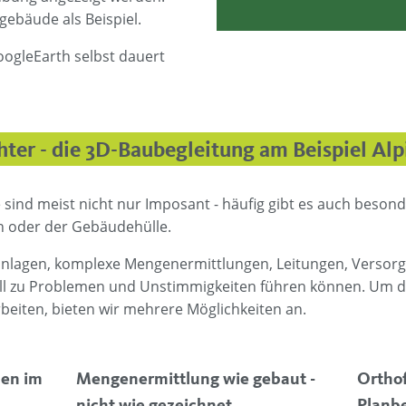
gebäude als Beispiel.
GoogleEarth selbst dauert
ter - die 3D-Baubegleitung am Beispiel Alpi
 sind meist nicht nur Imposant - häufig gibt es auch beson
en oder der Gebäudehülle.
agen, komplexe Mengenermittlungen, Leitungen, Versorgung
ell zu Problemen und Unstimmigkeiten führen können. Um di
beiten, bieten wir mehrere Möglichkeiten an.
nen im
Mengenermittlung wie gebaut -
Orthof
nicht wie gezeichnet
Planbe