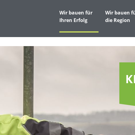
Wir bauen für
Wir bauen f
Ihren Erfolg
die Region
K
D
D
B