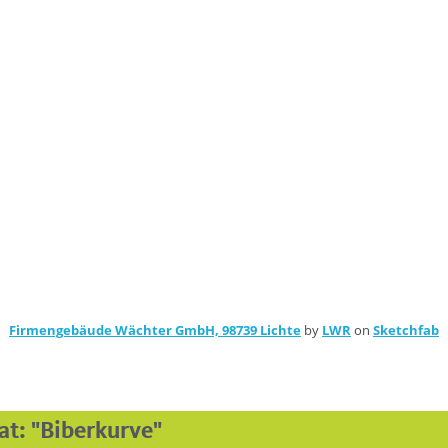
Firmengebäude Wächter GmbH, 98739 Lichte
by
LWR
on
Sketchfab
at: "Biberkurve"