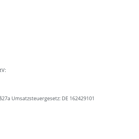
tV:
§27a Umsatzsteuergesetz: DE 162429101