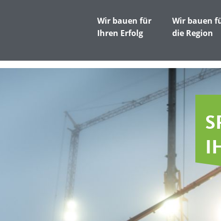
Wir bauen für
Wir bauen f
Ihren Erfolg
die Region
S
I
F
I
U
M