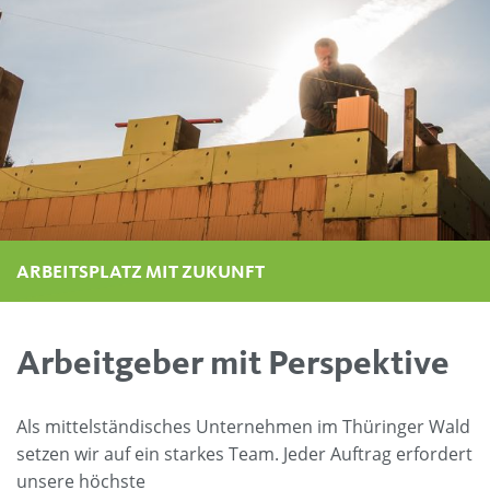
ARBEITSPLATZ MIT ZUKUNFT
ARBEITSPLATZ MIT ZUKUNFT
ARBEITSPLATZ MIT ZUKUNFT
ARBEITSPLATZ MIT ZUKUNFT
ARBEITSPLATZ MIT ZUKUNFT
Arbeitgeber mit Perspektive
Als mittelständisches Unternehmen im Thüringer Wald
setzen wir auf ein starkes Team. Jeder Auftrag erfordert
unsere höchste