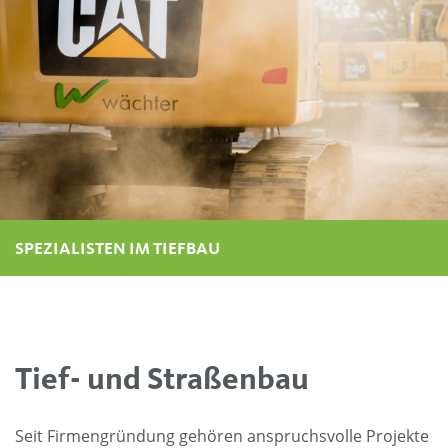
SPEZIALISTEN IM TIEFBAU
SPEZIALISTEN IM TIEFBAU
SPEZIALISTEN IM TIEFBAU
SPEZIALISTEN IM TIEFBAU
Tief- und Straßenbau
Seit Firmengründung gehören anspruchsvolle Projekte